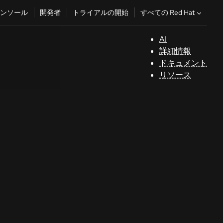
すべての Red Hat
ンソール
開発者
トライアルの開始
AI
サ
詳細情報
ポ
ドキュメント
ー
リソース
ト
コ
ン
ソ
ー
ル
開
発
者