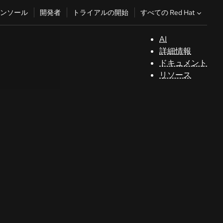
すべての Red Hat
ンソール
開発者
トライアルの開始
AI
サ
詳細情報
ポ
ドキュメント
ー
リソース
ト
コ
ン
ソ
ー
ル
開
発
者