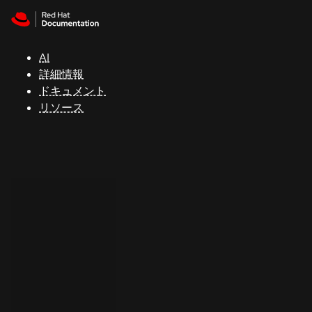
Skip to navigation
Skip to content
サ
ポ
ー
AI
ト
詳細情報
ドキュメント
リソース
コ
ン
ソ
ー
ル
開
発
者
ト
ラ