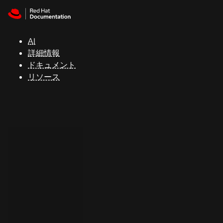
Skip to navigation
Skip to content
サ
ポ
ー
AI
ト
詳細情報
ドキュメント
リソース
コ
ン
ソ
ー
ル
開
発
者
ト
ラ