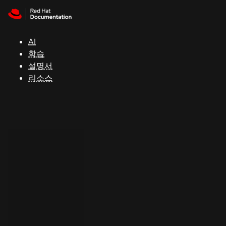
Skip to navigation
Skip to content
지
원
AI
학습
콘
설명서
솔
리소스
개
발
자
평
가
판
시
작
연