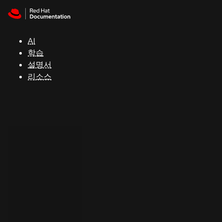
Skip to navigation
Skip to content
지
원
AI
학습
콘
설명서
솔
리소스
개
발
자
평
가
판
시
작
연