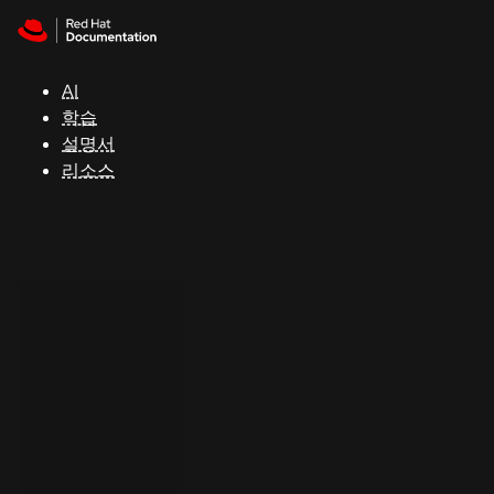
Skip to navigation
Skip to content
지
원
AI
학습
콘
설명서
솔
리소스
개
발
자
평
가
판
시
작
연