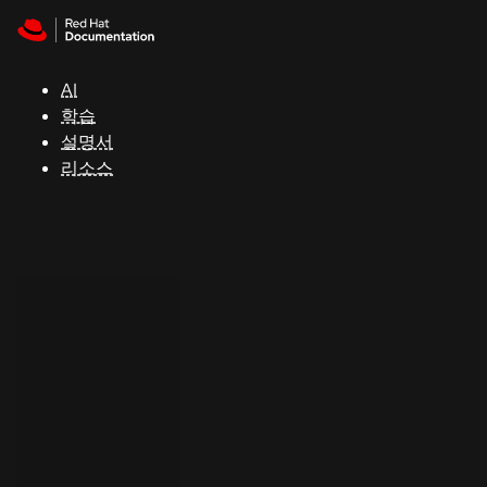
Skip to navigation
Skip to content
지
원
AI
학습
콘
설명서
솔
리소스
개
발
자
평
가
판
시
작
연