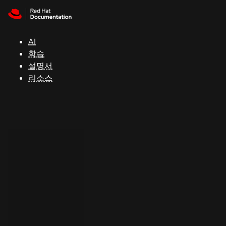
Skip to navigation
Skip to content
지
원
AI
학습
콘
설명서
솔
리소스
개
발
자
평
가
판
시
작
연