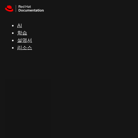
Skip to navigation
Skip to content
지
원
AI
학습
콘
설명서
솔
리소스
개
발
자
평
가
판
시
작
연