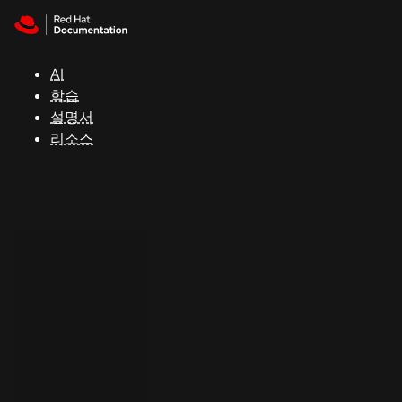
Skip to navigation
Skip to content
지
원
AI
학습
콘
설명서
솔
리소스
개
발
자
평
가
판
시
작
연