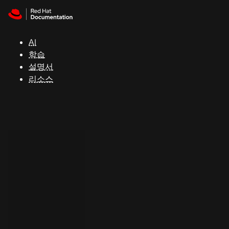
Skip to navigation
Skip to content
지
원
AI
학습
콘
설명서
솔
리소스
개
발
자
평
가
판
시
작
연