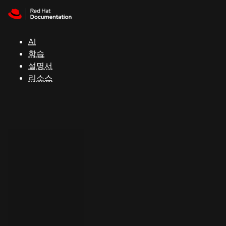
Skip to navigation
Skip to content
지
원
AI
학습
콘
설명서
솔
리소스
개
발
자
평
가
판
시
작
연