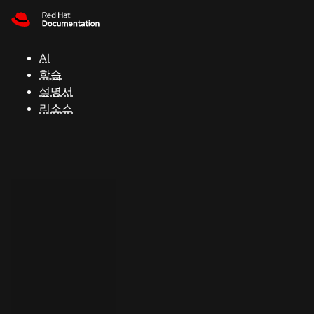
Skip to navigation
Skip to content
지
원
AI
학습
콘
설명서
솔
리소스
개
발
자
평
가
판
시
작
연