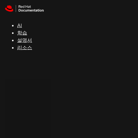
Skip to navigation
Skip to content
지
원
AI
학습
콘
설명서
솔
리소스
개
발
자
평
가
판
시
작
연