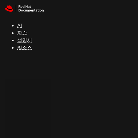
Skip to navigation
Skip to content
지
원
AI
학습
콘
설명서
솔
리소스
개
발
자
평
가
판
시
작
연