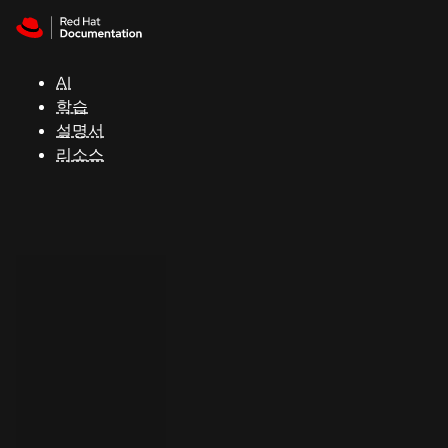
Skip to navigation
Skip to content
지
원
AI
학습
콘
설명서
솔
리소스
개
발
자
평
가
판
시
작
연