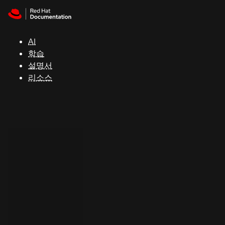
Skip to navigation
Skip to content
지
원
AI
학습
콘
설명서
솔
리소스
개
발
자
평
가
판
시
작
연