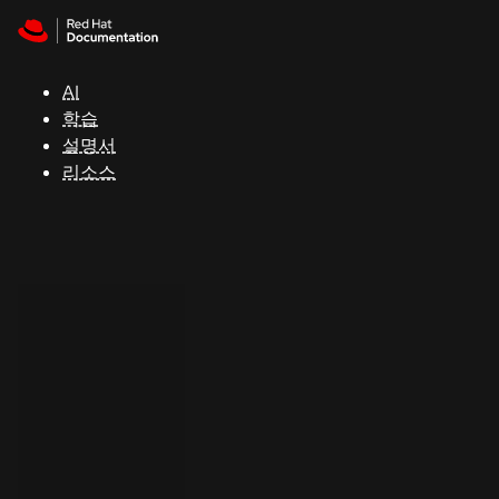
Skip to navigation
Skip to content
지
원
AI
학습
콘
설명서
솔
리소스
개
발
자
평
가
판
시
작
연