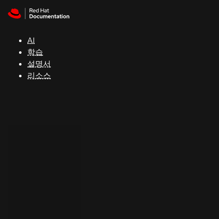
Skip to navigation
Skip to content
지
원
AI
학습
콘
설명서
솔
리소스
개
발
자
평
가
판
시
작
연