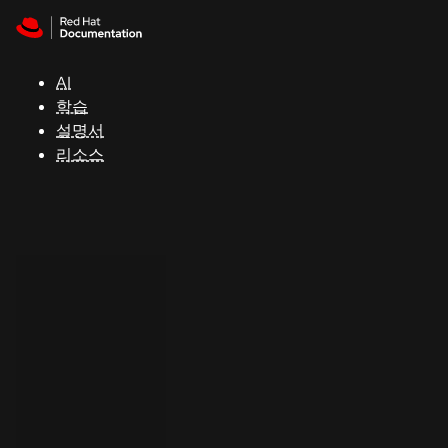
Skip to navigation
Skip to content
지
원
AI
학습
콘
설명서
솔
리소스
개
발
자
평
가
판
시
작
연