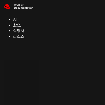
Skip to navigation
Skip to content
지
원
AI
학습
콘
설명서
솔
리소스
개
발
자
평
가
판
시
작
연