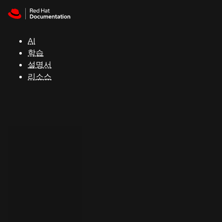
Skip to navigation
Skip to content
지
원
AI
학습
콘
설명서
솔
리소스
개
발
자
평
가
판
시
작
연