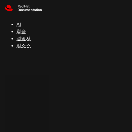
Skip to navigation
Skip to content
지
원
AI
학습
콘
설명서
솔
리소스
개
발
자
평
가
판
시
작
연