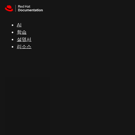
Skip to navigation
Skip to content
지
원
AI
학습
콘
설명서
솔
리소스
개
발
자
평
가
판
시
작
연