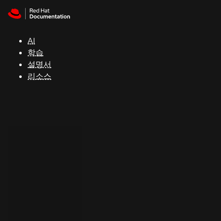
Skip to navigation
Skip to content
지
원
AI
학습
콘
설명서
솔
리소스
개
발
자
평
가
판
시
작
연