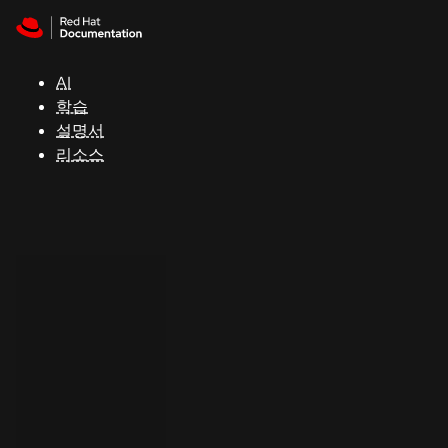
Skip to navigation
Skip to content
지
원
AI
학습
콘
설명서
솔
리소스
개
발
자
평
가
판
시
작
연