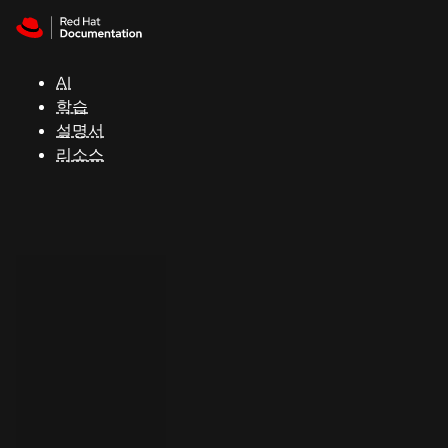
Skip to navigation
Skip to content
지
원
AI
학습
콘
설명서
솔
리소스
개
발
자
평
가
판
시
작
연