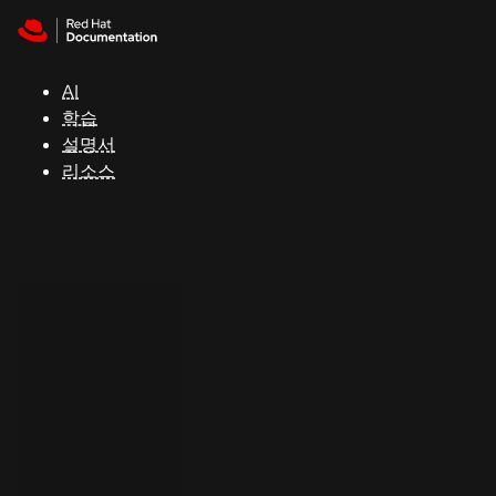
Skip to navigation
Skip to content
지
원
AI
학습
콘
설명서
솔
리소스
개
발
자
평
가
판
시
작
연