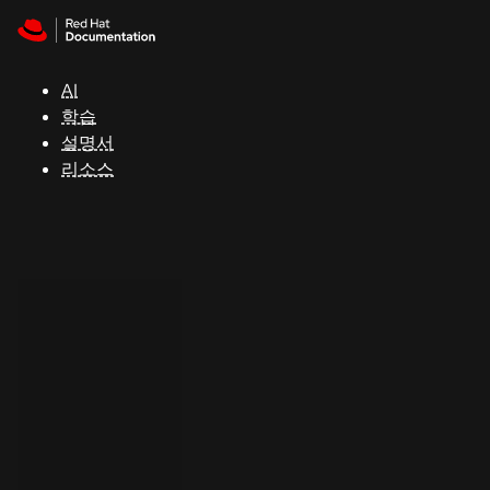
Skip to navigation
Skip to content
지
원
AI
학습
콘
설명서
솔
리소스
개
발
자
평
가
판
시
작
연