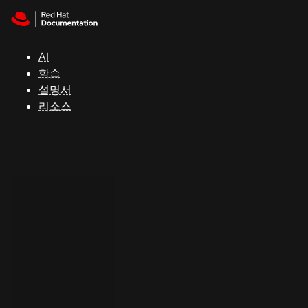
Skip to navigation
Skip to content
지
원
AI
학습
콘
설명서
솔
리소스
개
발
자
평
가
판
시
작
연