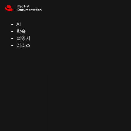
Skip to navigation
Skip to content
지
원
AI
학습
콘
설명서
솔
리소스
개
발
자
평
가
판
시
작
연