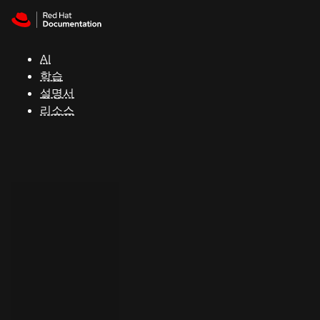
Skip to navigation
Skip to content
지
원
AI
학습
콘
설명서
솔
리소스
개
발
자
평
가
판
시
작
연