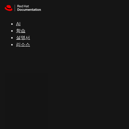
Skip to navigation
Skip to content
지
원
AI
학습
콘
설명서
솔
리소스
개
발
자
평
가
판
시
작
연