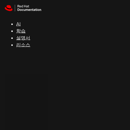
Skip to navigation
Skip to content
지
원
AI
학습
콘
설명서
솔
리소스
개
발
자
평
가
판
시
작
연