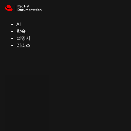
Skip to navigation
Skip to content
지
원
AI
학습
콘
설명서
솔
리소스
개
발
자
평
가
판
시
작
연