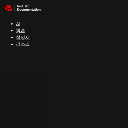
Skip to navigation
Skip to content
지
원
AI
학습
콘
설명서
솔
리소스
개
발
자
평
가
판
시
작
연