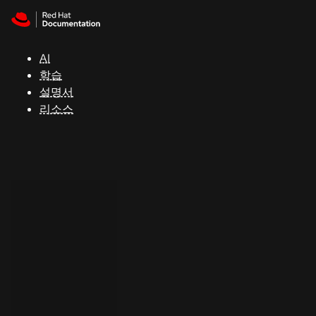
Skip to navigation
Skip to content
지
원
AI
학습
콘
설명서
솔
리소스
개
발
자
평
가
판
시
작
연