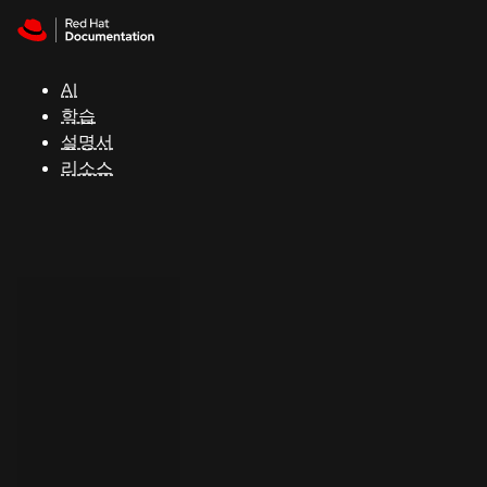
Skip to navigation
Skip to content
지
원
AI
학습
콘
설명서
솔
리소스
개
발
자
평
가
판
시
작
연