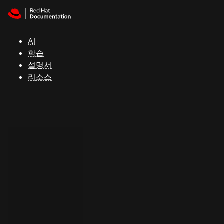
Skip to navigation
Skip to content
지
원
AI
학습
콘
설명서
솔
리소스
개
발
자
평
가
판
시
작
연