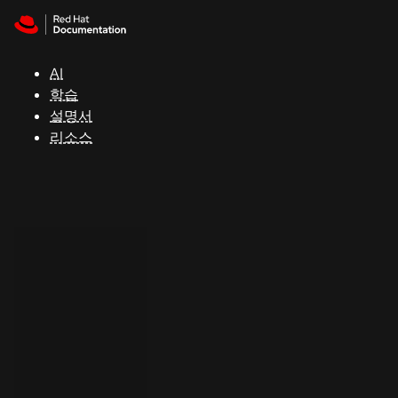
Skip to navigation
Skip to content
지
원
AI
학습
콘
설명서
솔
리소스
개
발
자
평
가
판
시
작
연