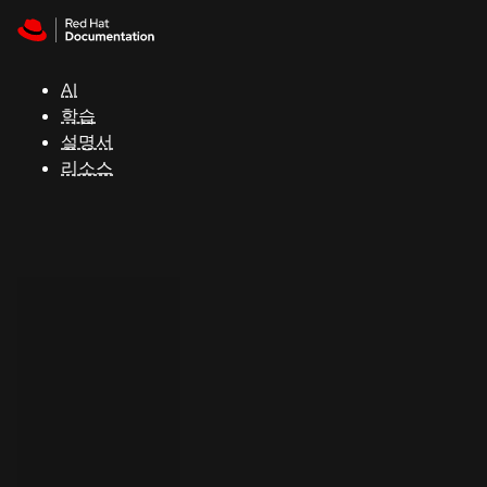
Skip to navigation
Skip to content
지
원
AI
학습
콘
설명서
솔
리소스
개
발
자
평
가
판
시
작
연