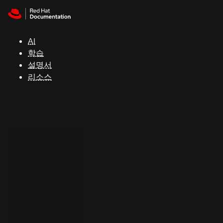
Skip to navigation
Skip to content
지
원
AI
학습
콘
설명서
솔
리소스
개
발
자
평
가
판
시
작
연