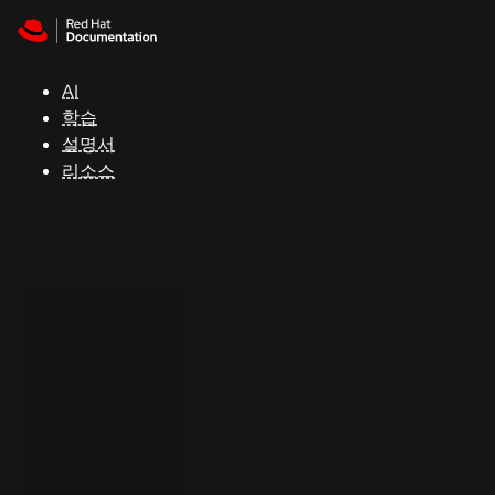
Skip to navigation
Skip to content
지
원
AI
학습
콘
설명서
솔
리소스
개
발
자
평
가
판
시
작
연