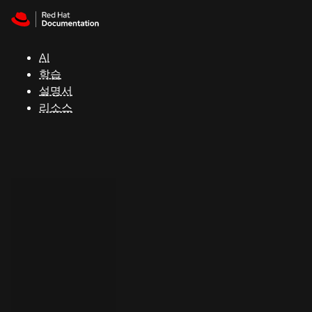
Skip to navigation
Skip to content
지
원
AI
학습
콘
설명서
솔
리소스
개
발
자
평
가
판
시
작
연