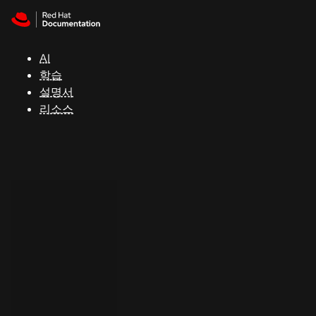
Skip to navigation
Skip to content
지
원
AI
학습
콘
설명서
솔
리소스
개
발
자
평
가
판
시
작
연