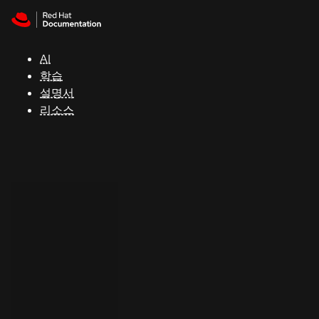
Skip to navigation
Skip to content
지
원
AI
학습
콘
설명서
솔
리소스
개
발
자
평
가
판
시
작
연