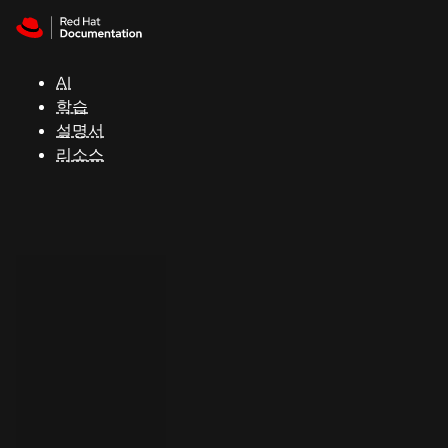
Skip to navigation
Skip to content
지
원
AI
학습
콘
설명서
솔
리소스
개
발
자
평
가
판
시
작
연