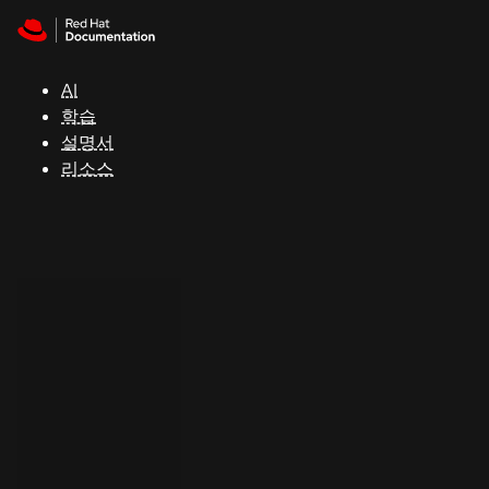
Skip to navigation
Skip to content
지
원
AI
학습
콘
설명서
솔
리소스
개
발
자
평
가
판
시
작
연