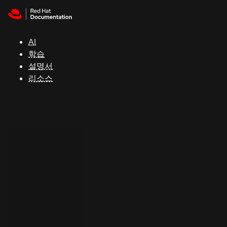
Skip to navigation
Skip to content
지
원
AI
학습
콘
설명서
솔
리소스
개
발
자
평
가
판
시
작
연